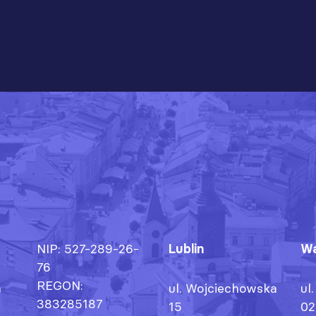
NIP: 527-289-26-
Lublin
Wa
76
REGON:
h
ul. Wojciechowska
ul
383285187
15
02