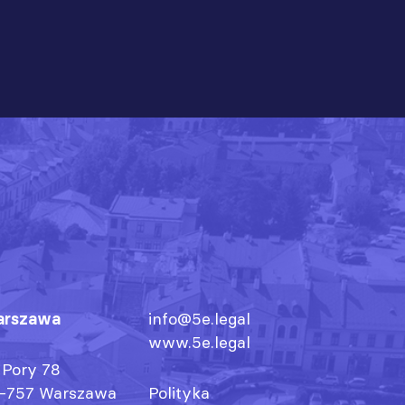
rszawa
info@5e.legal
www.5e.legal
. Pory 78
-757 Warszawa
Polityka