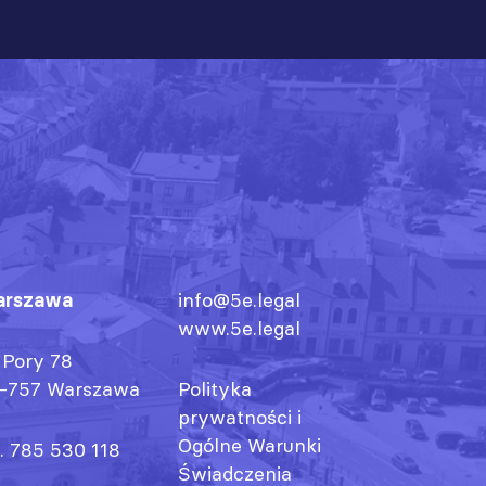
rszawa
info@5e.legal
www.5e.legal
. Pory 78
-757 Warszawa
Polityka
prywatności
i
Ogólne Warunki
l. 785 530 118
Świadczenia