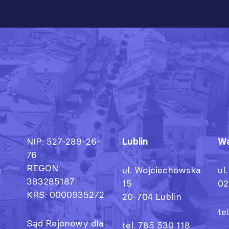
NIP: 527-289-26-
Lublin
Wa
76
REGON:
h
ul. Wojciechowska
ul
383285187
15
02
KRS: 0000935272
20-704 Lublin
te
Sąd Rejonowy dla
tel. 785 530 118