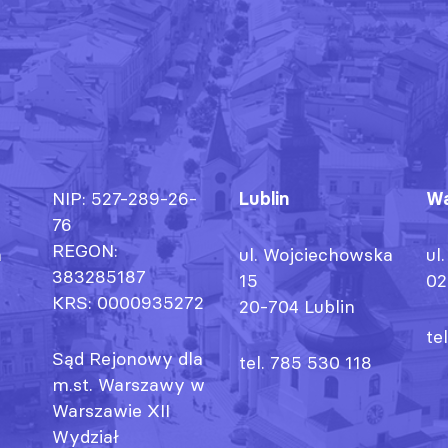
NIP: 527-289-26-
Lublin
Wa
76
REGON:
h
ul. Wojciechowska
ul
383285187
15
02
KRS: 0000935272
20-704 Lublin
te
Sąd Rejonowy dla
tel. 785 530 118
m.st. Warszawy w
Warszawie XII
Wydział