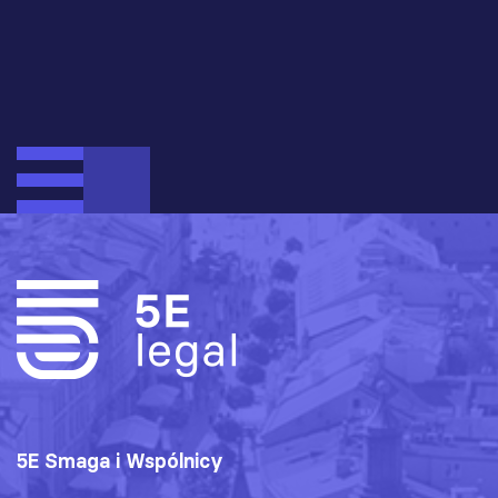
5E Smaga i Wspólnicy