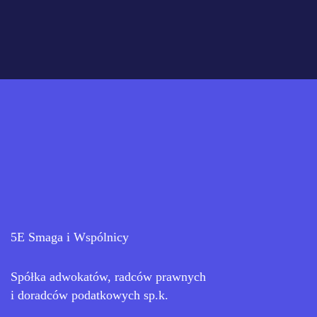
5E Smaga i Wspólnicy
Spółka adwokatów, radców prawnych
i doradców podatkowych sp.k.