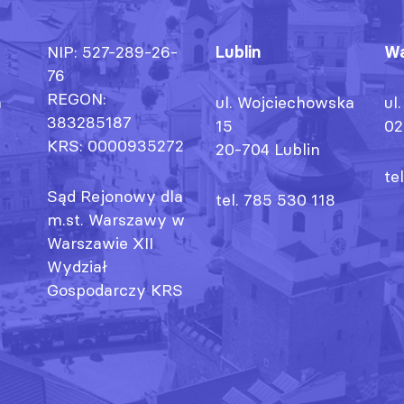
NIP: 527-289-26-
Lublin
Wa
76
REGON:
h
ul. Wojciechowska
ul
383285187
15
02
KRS: 0000935272
20-704 Lublin
te
Sąd Rejonowy dla
tel. 785 530 118
m.st. Warszawy w
Warszawie XII
Wydział
Gospodarczy KRS