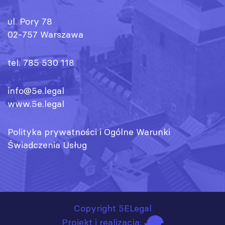
ul. Pory 78
02-757 Warszawa
tel. 785 530 118
info@5e.legal
www.5e.legal
Polityka prywatności
i
Ogólne Warunki
Świadczenia Usług
Copyright 5ELegal
Projekt i realizacja: