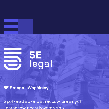
5E Smaga i Wspólnicy
Spółka adwokatów, radców prawnych
i doradców podatkowych sp.k.