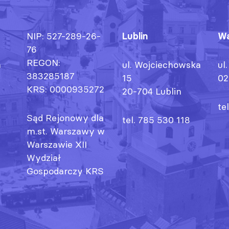
NIP: 527-289-26-
Lublin
Wa
76
REGON:
h
ul. Wojciechowska
ul
383285187
15
02
KRS: 0000935272
20-704 Lublin
te
Sąd Rejonowy dla
tel. 785 530 118
m.st. Warszawy w
Warszawie XII
Wydział
Gospodarczy KRS