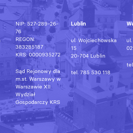
NIP: 527-289-26-
Lublin
Wa
76
REGON:
h
ul. Wojciechowska
ul
383285187
15
02
KRS: 0000935272
20-704 Lublin
te
Sąd Rejonowy dla
tel. 785 530 118
m.st. Warszawy w
Warszawie XII
Wydział
Gospodarczy KRS