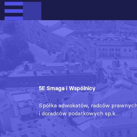
5E Smaga i Wspólnicy
Spółka adwokatów, radców prawnyc
i doradców podatkowych sp.k.