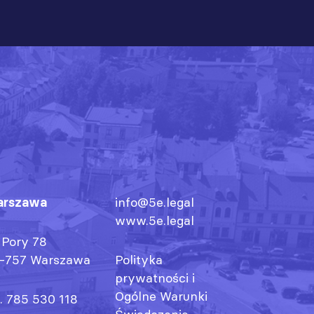
rszawa
info@5e.legal
www.5e.legal
. Pory 78
-757 Warszawa
Polityka
prywatności
i
Ogólne Warunki
l. 785 530 118