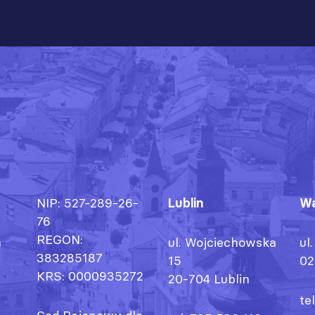
NIP: 527-289-26-
Lublin
Wa
76
REGON:
h
ul. Wojciechowska
ul
383285187
15
02
KRS: 0000935272
20-704 Lublin
te