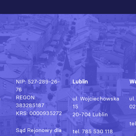
NIP: 527-289-26-
Lublin
Wa
76
REGON:
h
ul. Wojciechowska
ul
383285187
15
02
KRS: 0000935272
20-704 Lublin
te
Sąd Rejonowy dla
tel. 785 530 118