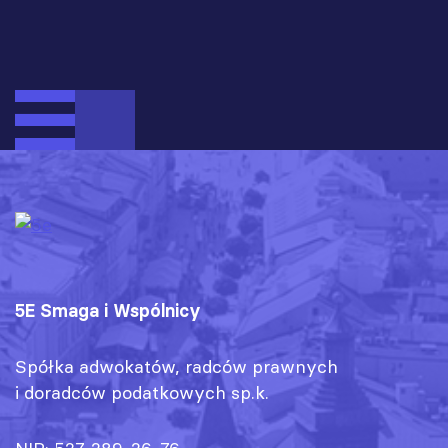
5E Smaga i Wspólnicy
Spółka adwokatów, radców prawnych
i doradców podatkowych sp.k.