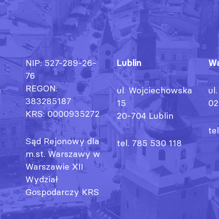
NIP: 527-289-26-
Lublin
Wa
76
REGON:
h
ul. Wojciechowska
ul
383285187
15
02
KRS: 0000935272
20-704 Lublin
te
Sąd Rejonowy dla
tel. 785 530 118
m.st. Warszawy w
Warszawie XII
Wydział
Gospodarczy KRS