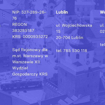
NIP: 527-289-26-
Lublin
Wa
76
REGON:
h
ul. Wojciechowska
ul
383285187
15
02
KRS: 0000935272
20-704 Lublin
te
Sąd Rejonowy dla
tel. 785 530 118
m.st. Warszawy w
Warszawie XII
Wydział
Gospodarczy KRS